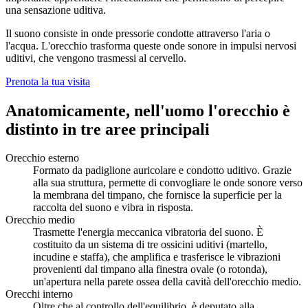
una sensazione uditiva.
Il suono consiste in onde pressorie condotte attraverso l'aria o
l'acqua. L'orecchio trasforma queste onde sonore in impulsi nervosi
uditivi, che vengono trasmessi al cervello.
Prenota la tua visita
Anatomicamente, nell'uomo l'orecchio è
distinto in tre aree principali
Orecchio esterno
Formato da padiglione auricolare e condotto uditivo. Grazie
alla sua struttura, permette di convogliare le onde sonore verso
la membrana del timpano, che fornisce la superficie per la
raccolta del suono e vibra in risposta.
Orecchio medio
Trasmette l'energia meccanica vibratoria del suono. È
costituito da un sistema di tre ossicini uditivi (martello,
incudine e staffa), che amplifica e trasferisce le vibrazioni
provenienti dal timpano alla finestra ovale (o rotonda),
un'apertura nella parete ossea della cavità dell'orecchio medio.
Orecchi interno
Oltre che al controllo dell'equilibrio, è deputato alla